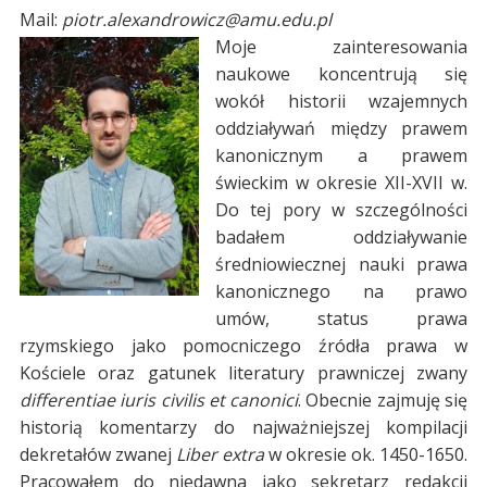
Mail:
piotr.alexandrowicz@amu.edu.pl
Moje zainteresowania
naukowe koncentrują się
wokół historii wzajemnych
oddziaływań między prawem
kanonicznym a prawem
świeckim w okresie XII-XVII w.
Do tej pory w szczególności
badałem oddziaływanie
średniowiecznej nauki prawa
kanonicznego na prawo
umów, status prawa
rzymskiego jako pomocniczego źródła prawa w
Kościele oraz gatunek literatury prawniczej zwany
differentiae iuris civilis et canonici
. Obecnie zajmuję się
historią komentarzy do najważniejszej kompilacji
dekretałów zwanej
Liber extra
w okresie ok. 1450-1650.
Pracowałem do niedawna jako sekretarz redakcji