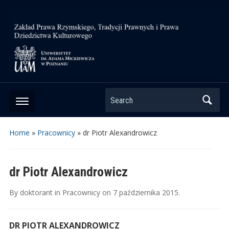
Search
Home
»
Pracownicy
»
dr Piotr Alexandrowicz
dr Piotr Alexandrowicz
By
doktorant
in
Pracownicy
on
7 października 2015
.
DR PIOTR ALEXANDROWICZ