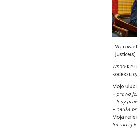
• Wprowadz
• Justice(s
Współkier
kodeksu cy
Moje ulubi
–
prawo je
–
losy praw
–
nauka pr
Moja refle
Im mniej l