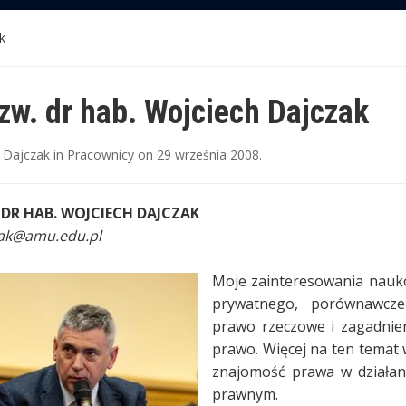
k
 zw. dr hab. Wojciech Dajczak
 Dajczak
in
Pracownicy
on
29 września 2008
.
 DR HAB. WOJCIECH DAJCZAK
zak@amu.edu.pl
Moje zainteresowania nauko
prywatnego, porównawcz
prawo rzeczowe i zagadnien
prawo. Więcej na ten temat w
znajomość prawa w działani
prawnym.