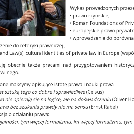
Wykaz prowadzonych przeze
• prawo rzymskie,
• Roman Foundations of Priv
• europejskie prawo prywatn
• wprowadzenie do porówna
enie do retoryki prawniczej ,
) and Law(s): cultural identities of private law in Europe (wsp
uję obecnie także pracami nad przygotowaniem history
wilnego.
one maksymy opisujące istotę prawa i nauki prawa:
st sztuką tego co dobre i sprawiedliwe
(Celsus)
a nie opierają się na logice, ale na doświadczeniu
(Oliver H
awa bez szukania prawdy nie ma sensu
(Ernst Rabel)
ksja o działaniu prawa:
ojalności, tym więcej formalizmu. Im więcej formalizmu, tym